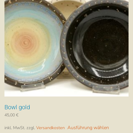
Bowl gold
45,00
€
Dieses
Ausführung wählen
inkl. MwSt.
zzgl.
Versandkosten
Produkt