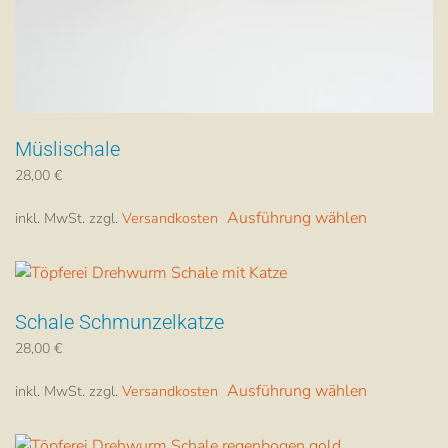
Müslischale
28,00
€
Dieses
Ausführung wählen
inkl. MwSt.
zzgl.
Versandkosten
Produkt
weist
mehrere
Varianten
Schale Schmunzelkatze
auf.
Die
28,00
€
Dieses
Optionen
Ausführung wählen
inkl. MwSt.
zzgl.
Versandkosten
Produkt
können
weist
auf
mehrere
der