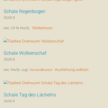
Varianten
Produktsei
Schale Regenbogen
auf.
gewählt
Die
werden
35,00
€
Optionen
Weiterlesen
inkl. 19 % MwSt.
können
auf
der
Produktsei
Schale Wolkenschaf
gewählt
werden
28,00
€
Dieses
Ausführung wählen
inkl. MwSt.
zzgl.
Versandkosten
Produkt
weist
mehrere
Varianten
Schale Tag des Lächelns
auf.
Die
24,00
€
Dieses
Optionen