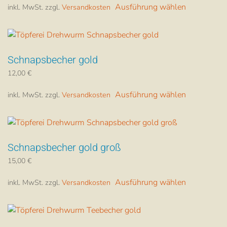
Ausführung wählen
inkl. MwSt.
zzgl.
Versandkosten
Produkt
können
weist
auf
mehrere
der
Varianten
Produktsei
Schnapsbecher gold
auf.
gewählt
Die
werden
12,00
€
Dieses
Optionen
Ausführung wählen
inkl. MwSt.
zzgl.
Versandkosten
Produkt
können
weist
auf
mehrere
der
Varianten
Produktsei
Schnapsbecher gold groß
auf.
gewählt
Die
werden
15,00
€
Dieses
Optionen
Ausführung wählen
inkl. MwSt.
zzgl.
Versandkosten
Produkt
können
weist
auf
mehrere
der
Varianten
Produktsei