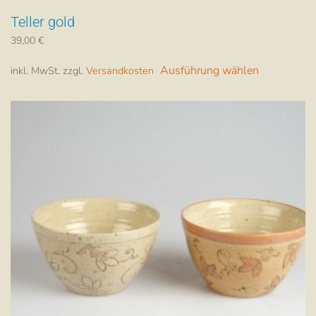
Teller gold
39,00
€
Dieses
Ausführung wählen
inkl. MwSt.
zzgl.
Versandkosten
Produkt
weist
mehrere
Varianten
auf.
Die
Optionen
können
auf
der
Produktsei
gewählt
werden