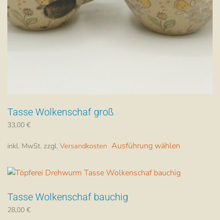
gewählt
werden
Tasse Wolkenschaf groß
33,00
€
Dieses
Ausführung wählen
inkl. MwSt.
zzgl.
Versandkosten
Produkt
weist
mehrere
Varianten
Tasse Wolkenschaf bauchig
auf.
Die
28,00
€