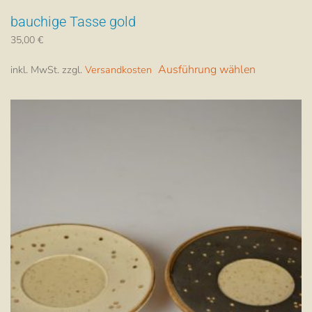
bauchige Tasse gold
35,00
€
Dieses
Ausführung wählen
inkl. MwSt.
zzgl.
Versandkosten
Produkt
weist
mehrere
Varianten
auf.
Die
Optionen
können
auf
der
Produktsei
gewählt
werden