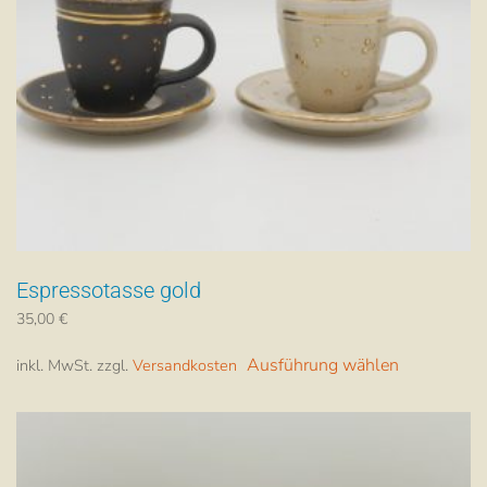
Produktsei
gewählt
werden
Espressotasse gold
35,00
€
Dieses
Ausführung wählen
inkl. MwSt.
zzgl.
Versandkosten
Produkt
weist
mehrere
Varianten
auf.