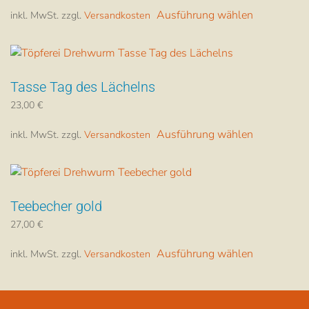
Dieses
Optionen
Ausführung wählen
inkl. MwSt.
zzgl.
Versandkosten
Produkt
können
weist
auf
mehrere
der
Varianten
Produktsei
Tasse Tag des Lächelns
auf.
gewählt
Die
werden
23,00
€
Dieses
Optionen
Ausführung wählen
inkl. MwSt.
zzgl.
Versandkosten
Produkt
können
weist
auf
mehrere
der
Varianten
Produktsei
Teebecher gold
auf.
gewählt
Die
werden
27,00
€
Dieses
Optionen
Ausführung wählen
inkl. MwSt.
zzgl.
Versandkosten
Produkt
können
weist
auf
mehrere
der
Varianten