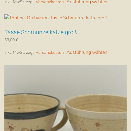
Ausführung wählen
inkl. MwSt.
zzgl.
Versandkosten
Produkt
weist
mehrere
Varianten
Tasse Schmunzelkatze groß
auf.
Die
33,00
€
Dieses
Optionen
Ausführung wählen
inkl. MwSt.
zzgl.
Versandkosten
Produkt
können
weist
auf
mehrere
der
Varianten
Produktsei
auf.
gewählt
Die
werden
Optionen
können
auf
der
Produktsei