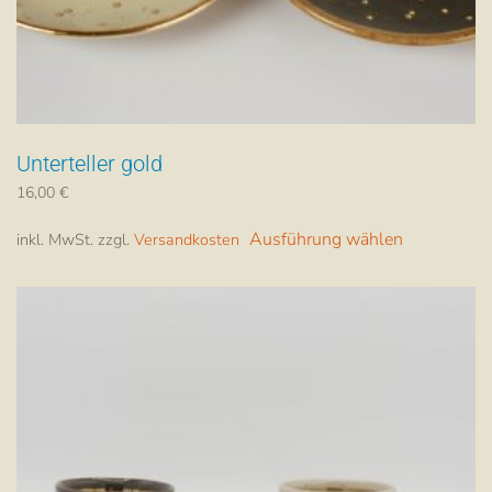
Unterteller gold
16,00
€
Dieses
Ausführung wählen
inkl. MwSt.
zzgl.
Versandkosten
Produkt
weist
mehrere
Varianten
auf.
Die
Optionen
können
auf
der