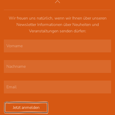
Produktsei
auf.
gewählt
Die
werden
Wir freuen uns natürlich, wenn wir Ihnen über unseren
Optionen
Newsletter Informationen über Neuheiten und
können
Veranstaltungen senden dürfen:
auf
der
Produktsei
gewählt
werden
Jetzt anmelden