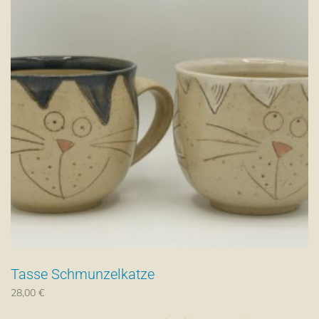
Die
Optionen
können
auf
der
Produktsei
gewählt
werden
Tasse Schmunzelkatze
28,00
€
Dieses