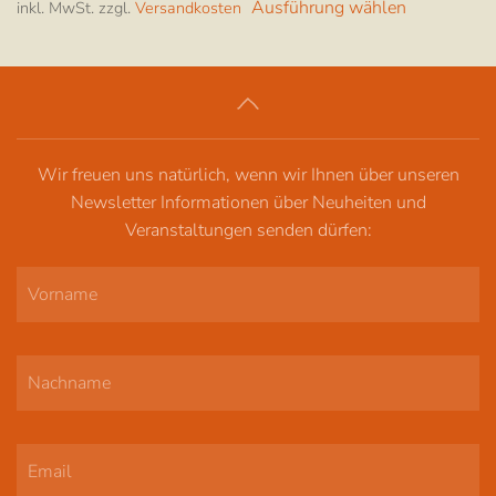
Ausführung wählen
inkl. MwSt.
zzgl.
Versandkosten
Produkt
weist
mehrere
Varianten
auf.
Die
Wir freuen uns natürlich, wenn wir Ihnen über unseren
Optionen
Newsletter Informationen über Neuheiten und
können
Veranstaltungen senden dürfen:
auf
der
Produktsei
gewählt
werden