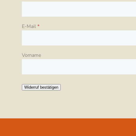
E-Mail
*
E-
Vorname
Mail
(wiederholen)
*
Widerruf bestätigen