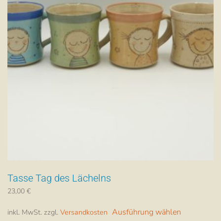
Tasse Tag des Lächelns
23,00
€
Dieses
Ausführung wählen
inkl. MwSt.
zzgl.
Versandkosten
Produkt