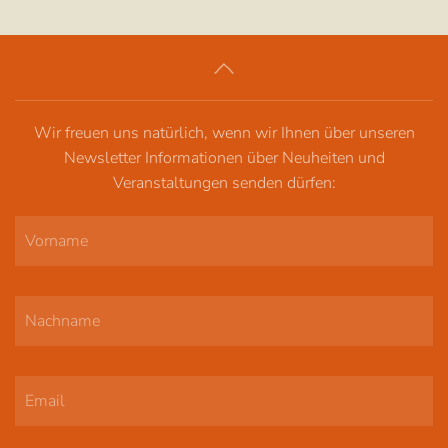
weist
mehrere
Varianten
auf.
Die
Wir freuen uns natürlich, wenn wir Ihnen über unseren
Optionen
Newsletter Informationen über Neuheiten und
können
Veranstaltungen senden dürfen:
auf
der
Produktsei
gewählt
werden