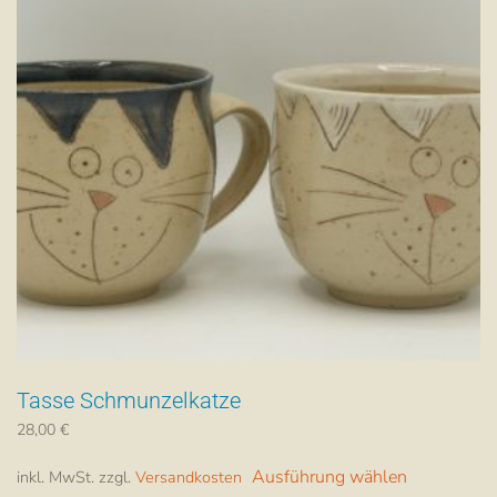
Tasse Schmunzelkatze
28,00
€
Dieses
Ausführung wählen
inkl. MwSt.
zzgl.
Versandkosten
Produkt