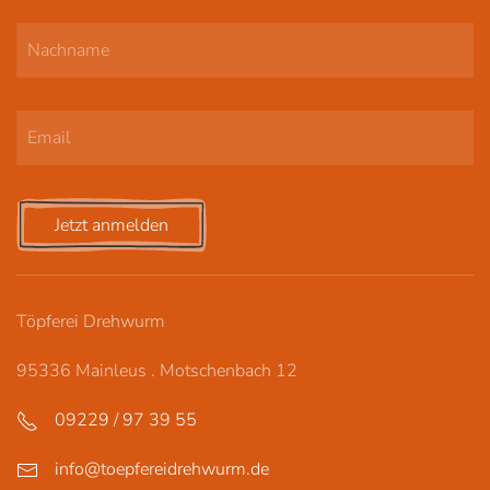
werden
Jetzt anmelden
Töpferei Drehwurm
95336 Mainleus . Motschenbach 12
09229 / 97 39 55
info@toepfereidrehwurm.de