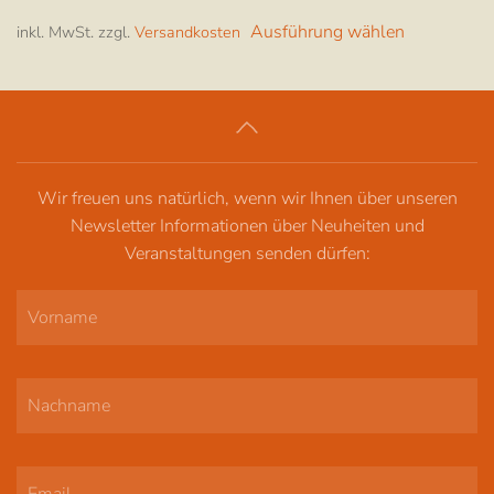
Dieses
Ausführung wählen
inkl. MwSt.
zzgl.
Versandkosten
Produkt
weist
mehrere
Varianten
auf.
Die
Wir freuen uns natürlich, wenn wir Ihnen über unseren
Optionen
Newsletter Informationen über Neuheiten und
können
Veranstaltungen senden dürfen:
auf
der
Produktsei
gewählt
werden